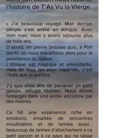
l’histoire de T’As Vu la Vierge.
« J’ai beaucoup voyagé. Mon dernier
périple s’est arrêté en Afrique. Avec
mon mari, nous y avons séjourné plus
de trois ans.
D’abord, en pleine brousse puis, à Port
Gentil où nous travaillions alors pour la
présidence du Gabon.
L’Afrique est magique et envoûtante,
mais de tous les pays traversés, c’est
l’Inde que je préfère.
J’y suis allée afin de parrainer un petit
garçon, réfugié tibétain. Nous étions
hébergés dans une école encadrée par
des moines.
Ce fût une expérience riche en
émotions, émaillée de rencontres
inoubliables et de larmes aussi…
beaucoup de larmes d’attachement à ce
petit garçon et à ce pays qui ne laisse