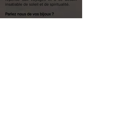
insatiable de soleil et de spiritualité.
Parlez nous de vos bijoux ?
Je sélectionne les perles en fonction de
leur couleur, leur matière et leur
signification : les pierres gemmes
(agate, œil de tigre, jade...), les perles
ethniques et des Cauris qui sont des
coquillages sacrés et protecteur en
Afrique, symboles de féminité et de
fécondité. A cela, j’y ajoute des
médailles de la Vierge, de Bouddha,
des mains de Fatma, des colombes et
autres sigles de paix pour qu’ils
protègent, à leur tour, celles qui les
portent.
Et les têtes de mort … une provocation ?
Non pas du tout. L’idée de la mort n’est
pas néfaste. C’est un symbole que j’ai
compris chez les tibétains car ils croient
en la réincarnation. La mort est vécue
comme une renaissance. C’est donc