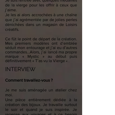
Je suis rentrée avec quelques médailles
de la vierge pour les offrir à ceux que
j’aime.
Je les ai alors accrochées à une chaîne
que j’ai agrémentée par de jolies perles
dénichées dans un magasin de Loisirs
créatifs.
Ce fût le point de départ de la création.
Mes premiers modèles ont d’emblée
séduit mon entourage et j’ai eu d’autres
commandes…Alors, j’ai lancé ma propre
marque « Mystic » au début puis
définitivement « T’as vu la Vierge
« .
INTERVIEW
Comment travaillez-vous ?
Je me suis aménagée un atelier chez
moi.
Une pièce entièrement dédiée à la
création des bijoux. Je travaille surtout
le soir et quand je suis inspirée. Je
repense aux voyages et à ce besoin