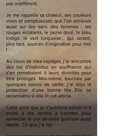
pas indifférent.
Je me rappelle sa chaleur, ses couleurs
vives et somptueuses que l’on retrouve
aussi sur les saris des femmes : les
rouges éclatants, le jaune doré, le bleu
indigo, le vert turquoise… qui seront,
plus tard, sources d’inspiration pour moi
!
Au cours de mes voyages, j’ai rencontré
des tas d’individus en souffrance qui
s’en remettaient à leurs divinités pour
être protégés. Moi-même, touchée par
quelques soucis de santé, j’ai reçu la
protection d’une bonne fée…Elle se
reconnaîtra si elle lit cet article.
Cette amie que je n’oublierai jamais m’a
invité à me rendre à Lourdes pour
remercier le ciel de cette guérison aussi
rapide. Ce que j’ai fait !