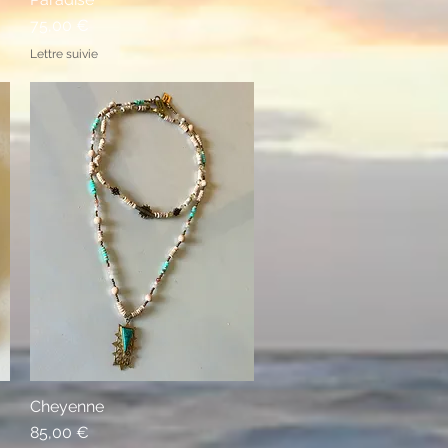
Prix
75,00 €
Lettre suivie
Cheyenne
Aperçu rapide
Prix
85,00 €