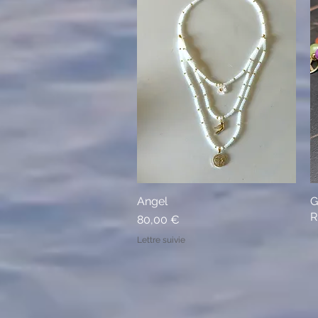
Angel
G
Aperçu rapide
R
Prix
80,00 €
Lettre suivie