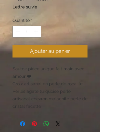
original
promotionnel
Lettre suivie
Quantité
*
Ajouter au panier
Sautoir pièce unique fait main avec
amour ❤️
Croix artisanal en perle de rocaille
Perles agate turquoise perle
artisanal chevron malachite perle de
cristal facetté
Boutique