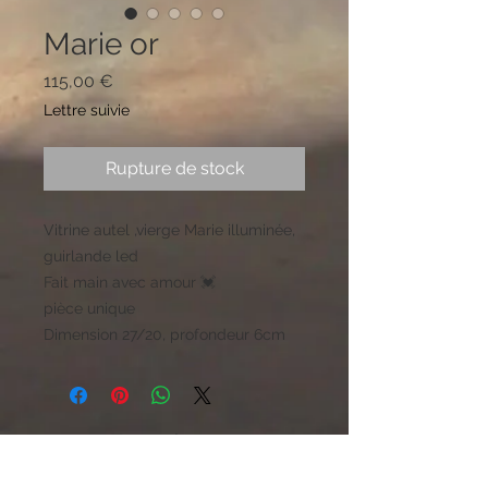
Marie or
Prix
115,00 €
Lettre suivie
Rupture de stock
Vitrine autel ,vierge Marie illuminée,
guirlande led
Fait main avec amour 💓
pièce unique
Dimension 27/20, profondeur 6cm
Boutique