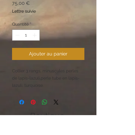
Prix
75,00 €
Lettre suivie
Quantité
*
Ajouter au panier
Collier 3 rangs, minuscules perles
de lapis-lazuli,perle tube en lapis-
lazuli, turquoise.
Boutique